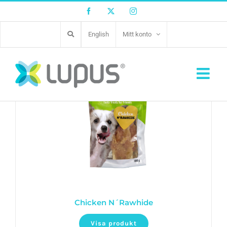
Facebook
Twitter
Instagram
English
Mitt konto
Chicken N´Rawhide
Visa produkt