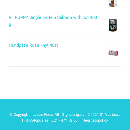
PF PUPPY Single protein Salmon with pot 400
g
Hundpåse Rosa knyt 40st
© Copyright | Lupus Foder AB | Signalistgatan 7 | 721 31 Västerås
|
info@lupus.se
| 021 - 471 72 00
|
Integritetspolicy