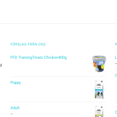
FÖRSLAG FRÅN OSS
FFD TrainingTreats Chicken400g
ad
O
Puppy
Betygsatt
5.00
av 5
Adult
C
–