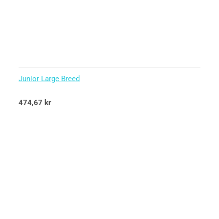
Junior Large Breed
Betygsatt
474,67
kr
5.00
av 5