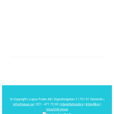
© Copyright | Lupus Foder AB | Signalistgatan 7 | 721 31 Västerås |
info@lupus.se
| 021 - 471 72 00
|
Integritetspolicy
|
Köpvillkor
|
Visa/Dölj priser