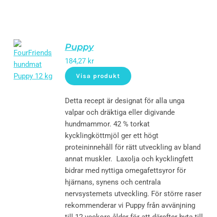
Puppy
184,27
kr
Visa produkt
Detta recept är designat för alla unga
valpar och dräktiga eller digivande
hundmammor. 42 % torkat
kycklingköttmjöl ger ett högt
proteininnehåll för rätt utveckling av bland
annat muskler. Laxolja och kycklingfett
bidrar med nyttiga omegafettsyror för
hjärnans, synens och centrala
nervsystemets utveckling. För större raser
rekommenderar vi Puppy från avvänjning