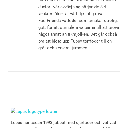
till 12 veckors ålder för att därefter byta till
Junior. När avvänjning börjar vid 3-4
veckors ålder är vårt tips att prova
FourFriends våtfoder som smakar otroligt
gott för att stimulera valparna till att prova
något annat än tikmjölken. Det går också
bra att blöta upp Puppy torrfoder till en
gröt och servera ljummen.
Lupus har sedan 1993 jobbat med djurfoder och vet vad