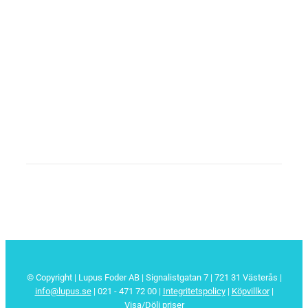
© Copyright | Lupus Foder AB | Signalistgatan 7 | 721 31 Västerås |
info@lupus.se
| 021 - 471 72 00
|
Integritetspolicy
|
Köpvillkor
|
Visa/Dölj priser