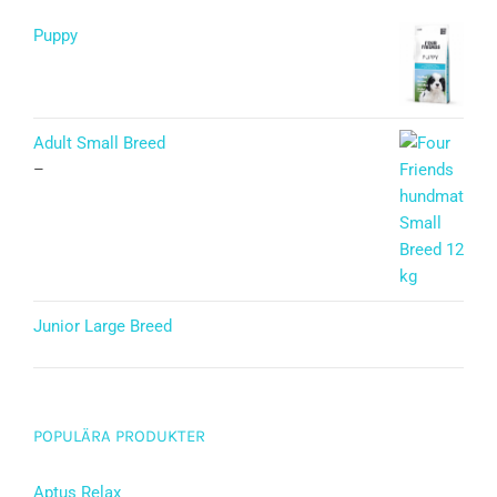
Puppy
Betygsatt
5.00
av 5
Adult Small Breed
–
Junior Large Breed
Betygsatt
5.00
av 5
POPULÄRA PRODUKTER
Aptus Relax