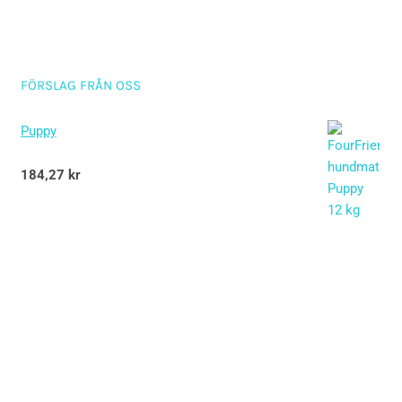
FÖRSLAG FRÅN OSS
Puppy
Betygsatt
184,27
kr
5.00
av 5