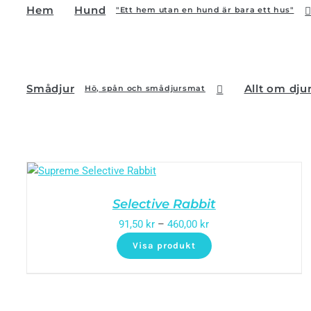
Hem
Hund
"Ett hem utan en hund är bara ett hus"
Smådjur
Allt om dju
Hö, spån och smådjursmat
Selective Rabbit
91,50
kr
–
460,00
kr
Visa produkt