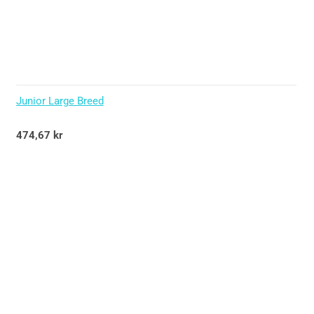
Junior Large Breed
Betygsatt
474,67
kr
5.00
av 5