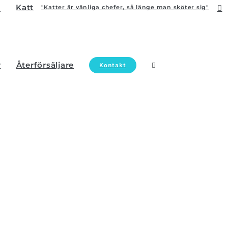
Katt
"Katter är vänliga chefer, så länge man sköter sig"
r
Återförsäljare
Kontakt