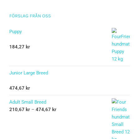
FÖRSLAG FRÅN OSS
Puppy
Betygsatt
184,27
kr
5.00
av 5
Junior Large Breed
Betygsatt
474,67
kr
5.00
av 5
Adult Small Breed
210,67
kr
–
474,67
kr