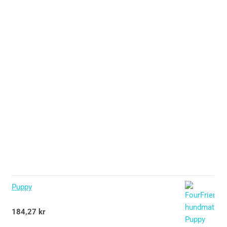
Puppy
Betygsatt
184,27
kr
5.00
av 5