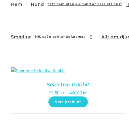
Hem
Hund
"Ett hem utan en hund är bara ett hus"
Smådjur
Allt om dju
Hö, spån och smådjursmat
Selective Rabbit
91,50
kr
–
460,00
kr
Visa produkt