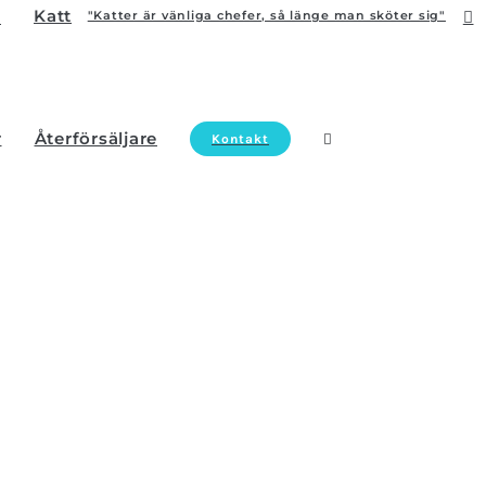
Katt
"Katter är vänliga chefer, så länge man sköter sig"
r
Återförsäljare
Kontakt