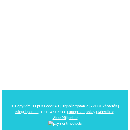
© Copyright | Lupus Foder AB | Signalistgatan 7 | 721 31 Västerås |
info@lupus.se
| 021 - 471 72 00
|
Integritetspolicy
|
Köpvillkor
|
Visa/Dölj priser