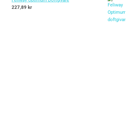
Feliway Optimum Doftgivare
227,89
kr