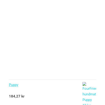
Puppy
Betygsatt
184,27
kr
5.00
av 5