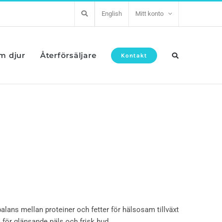
English
Mitt konto
om djur
Återförsäljare
Kontakt
mellan proteiner och fetter för hälsosam tillväxt
ör glänsande päls och frisk hud