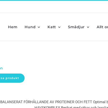
Hem
Hund
Katt
Smådjur
Allt 
en
isa produkt
BALANSERAT FÖRHÅLLANDE AV PROTEINER OCH FETT Optimal balans 
HAVSKOMPLEX Berikat med räkor och laxolja f