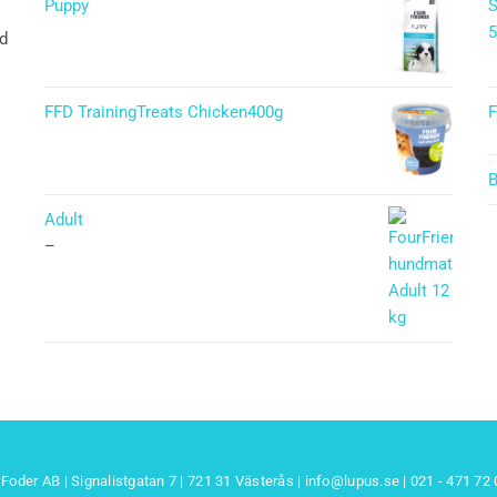
Puppy
S
5
ad
Betygsatt
5.00
av 5
FFD TrainingTreats Chicken400g
F
B
Adult
–
Foder AB | Signalistgatan 7 | 721 31 Västerås |
info@lupus.se
| 021 - 471 72