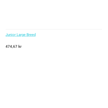
Junior Large Breed
Betygsatt
474,67
kr
5.00
av 5