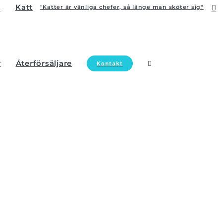
Katt
"Katter är vänliga chefer, så länge man sköter sig"
r
Återförsäljare
Kontakt