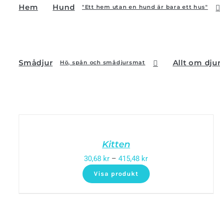
Hem
Hund
"Ett hem utan en hund är bara ett hus"
Smådjur
Allt om dju
Hö, spån och smådjursmat
Kitten
30,68
kr
–
415,48
kr
Visa produkt