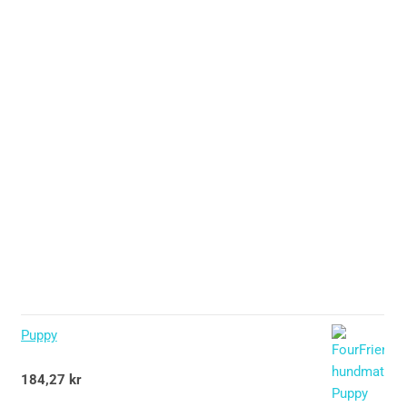
Puppy
Betygsatt
184,27
kr
5.00
av 5