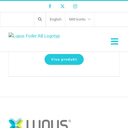
Facebook
Twitter
Instagram
English
Mitt konto
Puppy Chicken
Visa produkt