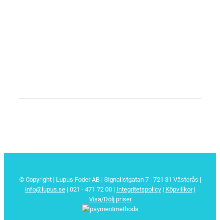
© Copyright | Lupus Foder AB | Signalistgatan 7 | 721 31 Västerås |
info@lupus.se
| 021 - 471 72 00
|
Integritetspolicy
|
Köpvillkor
|
Visa/Dölj priser