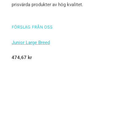
prisvärda produkter av hög kvalitet.
FÖRSLAG FRÅN OSS
Junior Large Breed
Betygsatt
474,67
kr
5.00
av 5