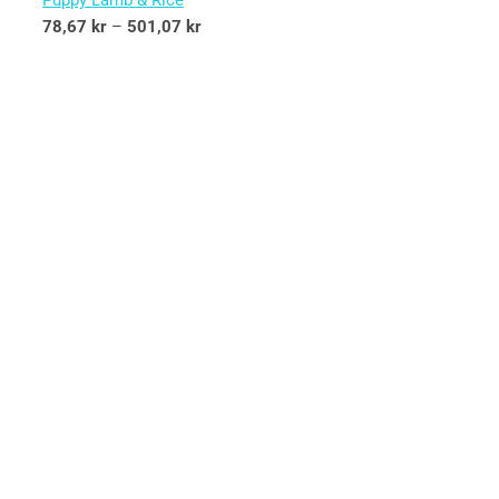
Puppy Lamb & Rice
78,67
kr
–
501,07
kr