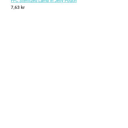
FFC Sterilized Lamb in Jelly Pouch
7,63
kr