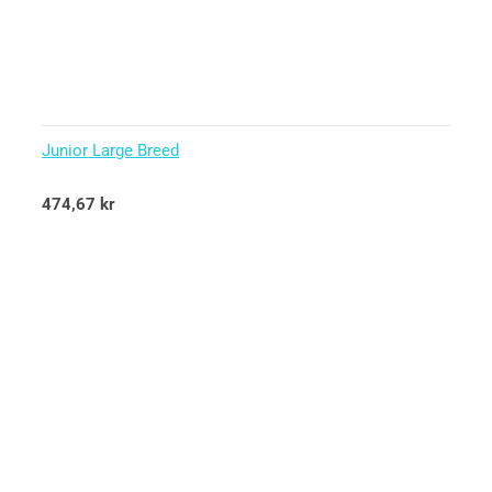
Junior Large Breed
Betygsatt
474,67
kr
5.00
av 5