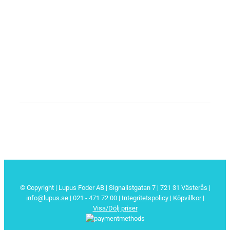
© Copyright | Lupus Foder AB | Signalistgatan 7 | 721 31 Västerås |
info@lupus.se
| 021 - 471 72 00
|
Integritetspolicy
|
Köpvillkor
|
Visa/Dölj priser