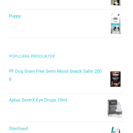
5.00
av 5
Puppy
Betygsatt
5.00
av 5
POPULÄRA PRODUKTER
PF Dog Grain Free Semi Moist Snack Salm 200
g
Aptus SentrX Eye Drops 10ml
Sterilised