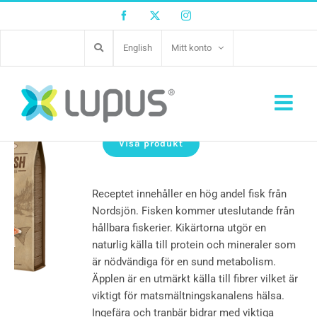
Facebook
Twitter
Instagram
English
Mitt konto
True Fresh Fish Adult
Visa produkt
Receptet innehåller en hög andel fisk från
Nordsjön. Fisken kommer uteslutande från
hållbara fiskerier. Kikärtorna utgör en
naturlig källa till protein och mineraler som
är nödvändiga för en sund metabolism.
Äpplen är en utmärkt källa till fibrer vilket är
viktigt för matsmältningskanalens hälsa.
Ingefära och tranbär bidrar med viktiga