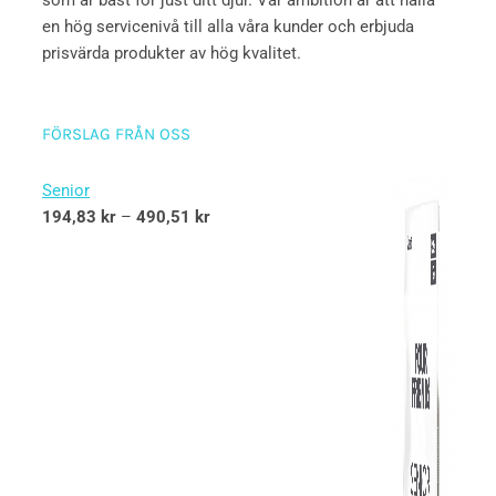
som är bäst för just ditt djur. Vår ambition är att hålla
en hög servicenivå till alla våra kunder och erbjuda
prisvärda produkter av hög kvalitet.
FÖRSLAG FRÅN OSS
Senior
194,83
kr
–
490,51
kr