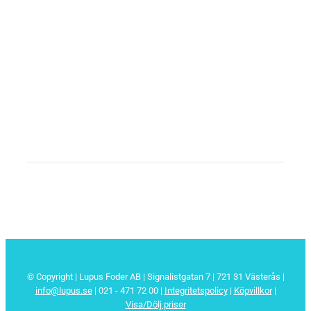
© Copyright | Lupus Foder AB | Signalistgatan 7 | 721 31 Västerås |
info@lupus.se
| 021 - 471 72 00
|
Integritetspolicy
|
Köpvillkor
|
Visa/Dölj priser