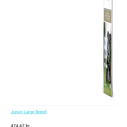
Junior Large Breed
Betygsatt
474,67
kr