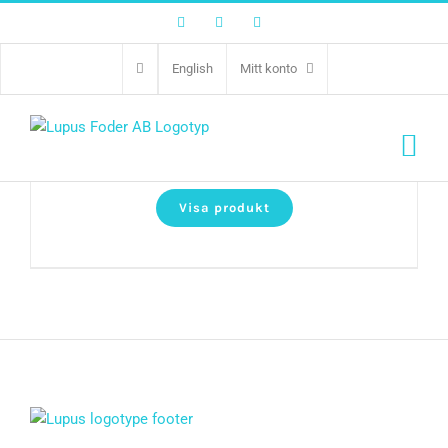
Facebook
Twitter
Instagram
English
Mitt konto
Fresh Ostrich & Lamb Small Breed
Visa produkt