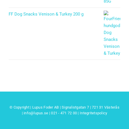
FF Dog Snacks Venison & Turkey 200 g
© Copyright | Lupus Foder AB | Signalistgatan 7 | 721 31 Västerås
|
info@lupus.se
| 021 - 471 72 00
|
Integritetspolicy