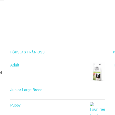
FÖRSLAG FRÅN OSS
Adult
T
–
ad
Junior Large Breed
Betygsatt
5.00
av 5
Puppy