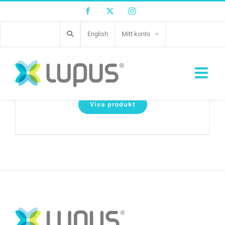
Facebook
Twitter
Instagram
English
Mitt konto
Adaptil Halsband
Visa produkt