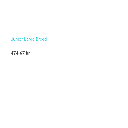
Junior Large Breed
Betygsatt
474,67
kr
5.00
av 5