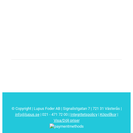
© Copyright | Lupus Foder AB | Signalistgatan 7 | 721 31 Västerås |
info@lupus.se
| 021 - 471 72 00
|
Integritetspolicy
|
Köpvillkor
|
Visa/Dölj priser