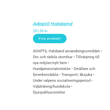
Adaptil Halsband
201,36
kr
Visa produkt
ADAPTIL Halsband användningsområden •
Oro och rädsla utomhus • Tillvänjning till
nya miljöer/nytt hem •
Hundpensionatvistelse • Smällare och
fyrverkerirädsla • Transport/ åksjuka •
Under valpens socialiseringsperiod •
Valpträning/hundskola •
Djursjukhusvistelse