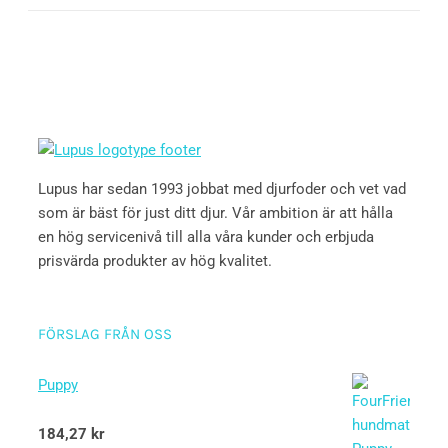
Lupus har sedan 1993 jobbat med djurfoder och vet vad
som är bäst för just ditt djur. Vår ambition är att hålla
en hög servicenivå till alla våra kunder och erbjuda
prisvärda produkter av hög kvalitet.
FÖRSLAG FRÅN OSS
Puppy
Betygsatt
184,27
kr
5.00
av 5