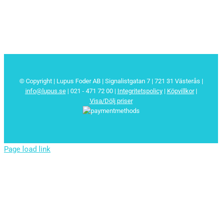
© Copyright | Lupus Foder AB | Signalistgatan 7 | 721 31 Västerås |
info@lupus.se
| 021 - 471 72 00
|
Integritetspolicy
|
Köpvillkor
|
Visa/Dölj priser
Page load link