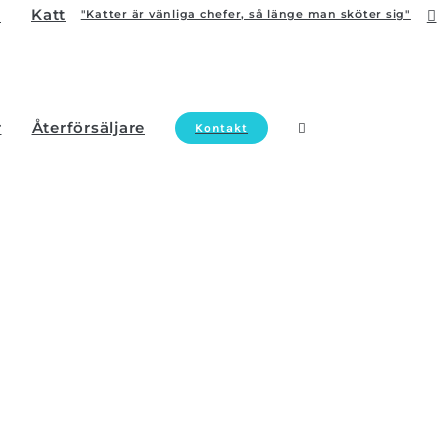
Katt
"Katter är vänliga chefer, så länge man sköter sig"
r
Återförsäljare
Kontakt