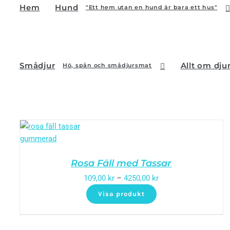
Hem
Hund
"Ett hem utan en hund är bara ett hus"
Smådjur
Allt om dju
Hö, spån och smådjursmat
Rosa Fäll med Tassar
109,00
kr
–
4250,00
kr
Visa produkt