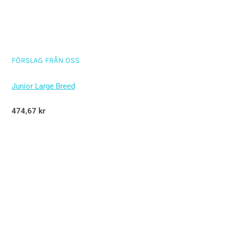
FÖRSLAG FRÅN OSS
Junior Large Breed
Betygsatt
474,67
kr
5.00
av 5