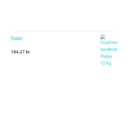
Puppy
Betygsatt
184,27
kr
5.00
av 5