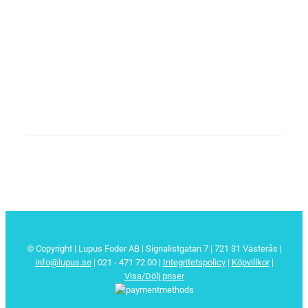
© Copyright | Lupus Foder AB | Signalistgatan 7 | 721 31 Västerås |
info@lupus.se
| 021 - 471 72 00
|
Integritetspolicy
|
Köpvillkor
|
Visa/Dölj priser