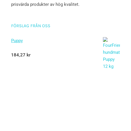
prisvärda produkter av hög kvalitet.
FÖRSLAG FRÅN OSS
Puppy
Betygsatt
184,27
kr
5.00
av 5