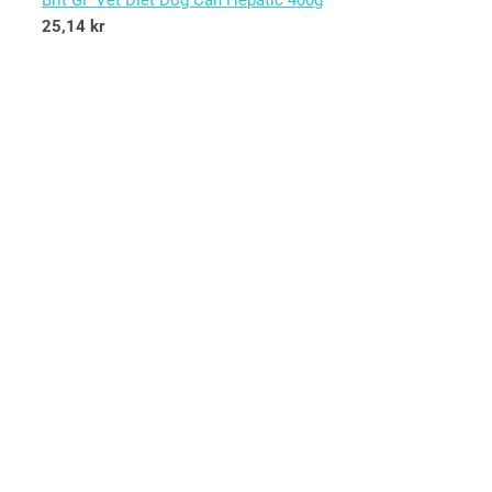
Brit GF Vet Diet Dog Can Hepatic 400g
25,14
kr