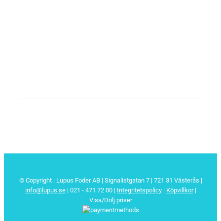
© Copyright | Lupus Foder AB | Signalistgatan 7 | 721 31 Västerås |
info@lupus.se
| 021 - 471 72 00
|
Integritetspolicy
|
Köpvillkor
|
Visa/Dölj priser