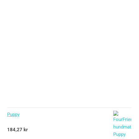
Puppy
Betygsatt
184,27
kr
5.00
av 5