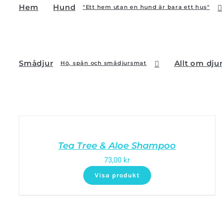
Hem
Hund
"Ett hem utan en hund är bara ett hus"
Smådjur
Allt om dju
Hö, spån och smådjursmat
Tea Tree & Aloe Shampoo
73,00
kr
Visa produkt