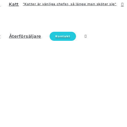
Katt
"Katter är vänliga chefer, så länge man sköter sig"
r
Återförsäljare
Kontakt