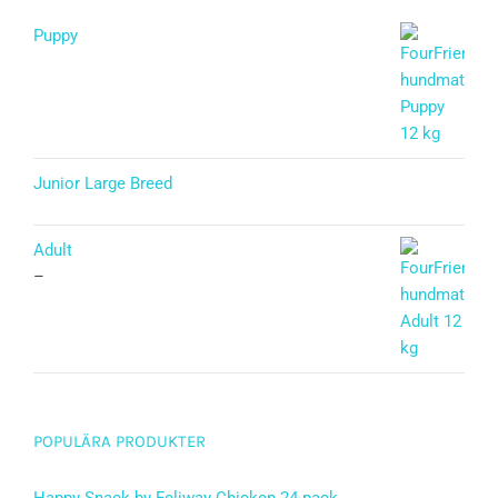
Puppy
Betygsatt
5.00
av 5
Junior Large Breed
Betygsatt
5.00
av 5
Adult
–
POPULÄRA PRODUKTER