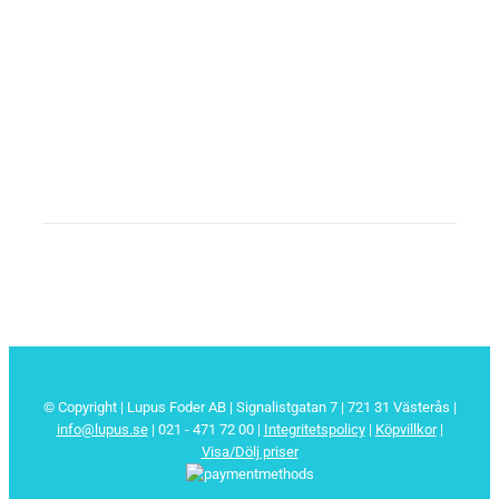
© Copyright | Lupus Foder AB | Signalistgatan 7 | 721 31 Västerås |
info@lupus.se
| 021 - 471 72 00
|
Integritetspolicy
|
Köpvillkor
|
Visa/Dölj priser