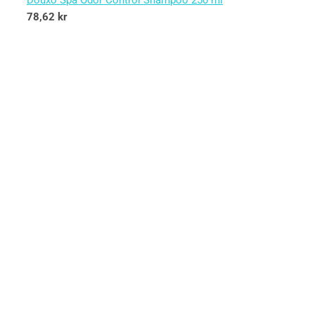
Douxo Spa Odor Control Shampoo 250 ml
78,62
kr