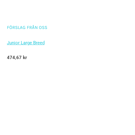
FÖRSLAG FRÅN OSS
Junior Large Breed
Betygsatt
474,67
kr
5.00
av 5