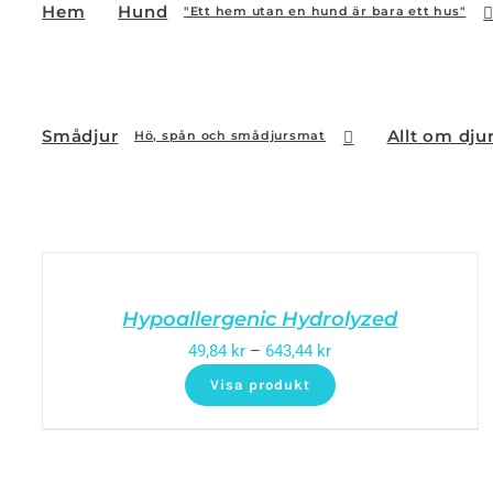
Hem
Hund
"Ett hem utan en hund är bara ett hus"
Smådjur
Allt om dju
Hö, spån och smådjursmat
Hypoallergenic Hydrolyzed
49,84
kr
–
643,44
kr
Visa produkt