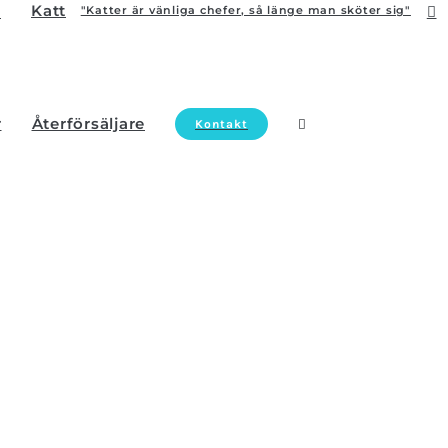
Katt
"Katter är vänliga chefer, så länge man sköter sig"
r
Återförsäljare
Kontakt