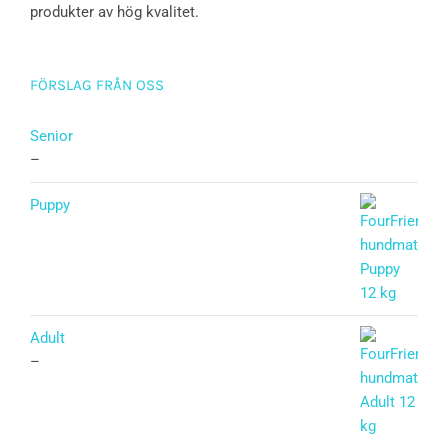
produkter av hög kvalitet.
FÖRSLAG FRÅN OSS
Senior
–
Puppy
Betygsatt
5.00
av 5
Adult
–