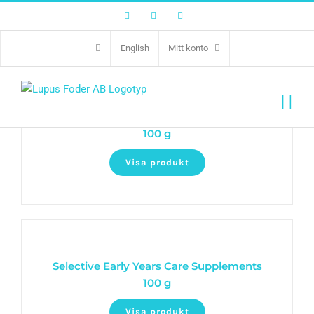
Facebook
Twitter
Instagram
English
Mitt konto
Selective Digestive Care Supplements
100 g
Visa produkt
Selective Early Years Care Supplements
100 g
Visa produkt