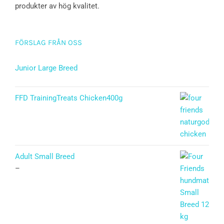
produkter av hög kvalitet.
FÖRSLAG FRÅN OSS
Junior Large Breed
Betygsatt
5.00
av 5
FFD TrainingTreats Chicken400g
Adult Small Breed
–