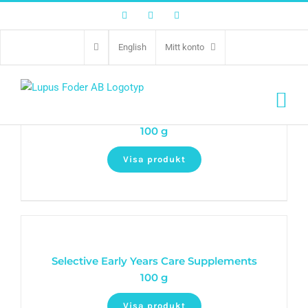
Facebook
Twitter
Instagram
English
Mitt konto
Selective Digestive Care Supplements
100 g
Visa produkt
Selective Early Years Care Supplements
100 g
Visa produkt