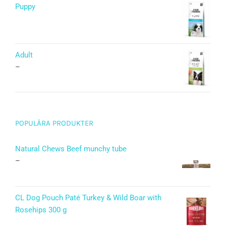
Puppy
Betygsatt
5.00
av 5
Adult
–
POPULÄRA PRODUKTER
Natural Chews Beef munchy tube
–
CL Dog Pouch Paté Turkey & Wild Boar with
Rosehips 300 g