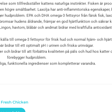
se som tillfredsställer kattens naturliga instinkter. Fisken är proc
en högre smältbarhet. Laxolja har anti-inflammtoriska egenskaper, bi
gger hudproblem. EPA och DHA omega-3 fettsyror från färsk fisk, lax
De bromsar hudens åldrande, främjar en god hjärtfunktion och säkrar k
Lingon, havtorn, blåbär och andmat bidrar med kraftfulla antioxidan
källa till omega-3 fettsyror för frisk hud och normal hjärn- och hjärt
r bidrar till ett optimalt pH i urinen och friska urinvägar.
 och bidrar till att förbättra kvaliteten på päls och hud hos katter
förebygger hudproblem.
liga, funktionella ingredienser som kompletterar varandra.
 Fresh Chicken