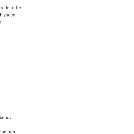
rade fetter
ch yucca
r
sbehov.
slan och