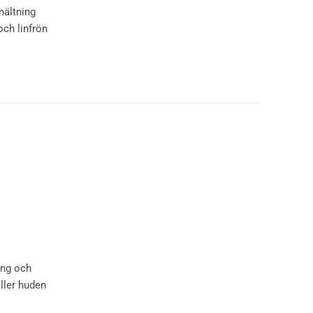
mältning
och linfrön
ing och
ller huden