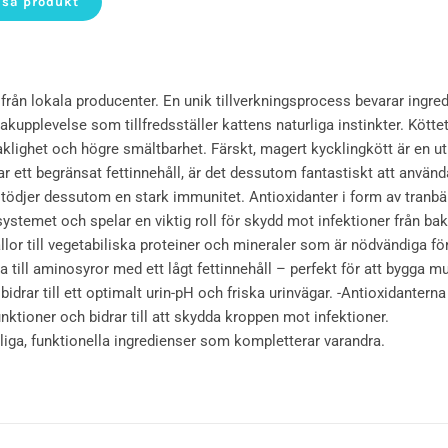
isa produkt
t från lokala producenter. En unik tillverkningsprocess bevarar ingr
upplevelse som tillfredsställer kattens naturliga instinkter. Köttet
maklighet och högre smältbarhet. Färskt, magert kycklingkött är en u
ar ett begränsat fettinnehåll, är det dessutom fantastiskt att använda
ödjer dessutom en stark immunitet. Antioxidanter i form av tranbär
stemet och spelar en viktig roll för skydd mot infektioner från bakt
källor till vegetabiliska proteiner och mineraler som är nödvändiga fö
till aminosyror med ett lågt fettinnehåll – perfekt för att bygga m
drar till ett optimalt urin-pH och friska urinvägar. -Antioxidanterna 
ktioner och bidrar till att skydda kroppen mot infektioner.
rliga, funktionella ingredienser som kompletterar varandra.