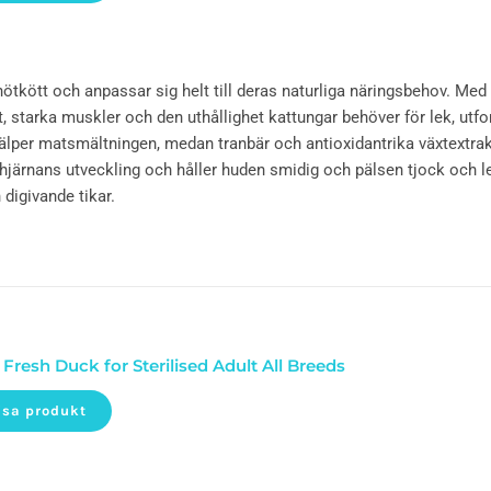
nötkött och anpassar sig helt till deras naturliga näringsbehov. Med
xt, starka muskler och den uthållighet kattungar behöver för lek, utf
älper matsmältningen, medan tranbär och antioxidantrika växtextrak
ll hjärnans utveckling och håller huden smidig och pälsen tjock och l
h digivande tikar.
 Fresh Duck for Sterilised Adult All Breeds
isa produkt