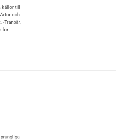
källor till
 Ärtor och
. -Tranbär,
n för
sprungliga