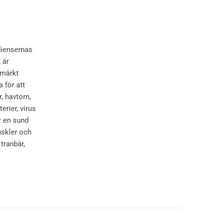
ediensernas
 är
tmärkt
 för att
, havtorn,
erier, virus
r en sund
uskler och
tranbär,