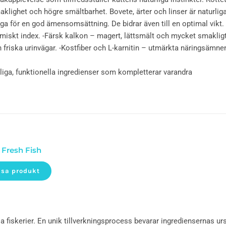
aklighet och högre smältbarhet. Bovete, ärter och linser är naturliga 
ga för en god ämensomsättning. De bidrar även till en optimal vikt.
kemiskt index. -Färsk kalkon – magert, lättsmält och mycket smakligt
ch friska urinvägar. -Kostfiber och L-karnitin – utmärkta näringsämne
rliga, funktionella ingredienser som kompletterar varandra
 Fresh Fish
isa produkt
ala fiskerier. En unik tillverkningsprocess bevarar ingrediensernas ur