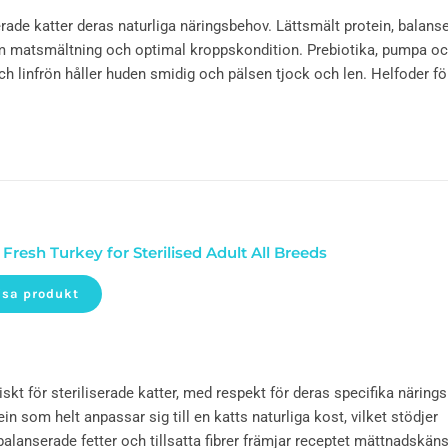
erade katter deras naturliga näringsbehov. Lättsmält protein, balanse
sam matsmältning och optimal kroppskondition. Prebiotika, pumpa o
och linfrön håller huden smidig och pälsen tjock och len. Helfoder fö
 Fresh Turkey for Sterilised Adult All Breeds
isa produkt
kt för steriliserade katter, med respekt för deras specifika näring
ein som helt anpassar sig till en katts naturliga kost, vilket stödjer
lanserade fetter och tillsatta fibrer främjar receptet mättnadskän