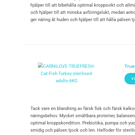
hjälper till att bibehålla optimal kroppsvikt och a
och hjälper till att minska avföringslukt, medan antio
ger näring åt huden och hjälper till att hålla pälsen t
True
V
Tack vare en blandning av färsk fisk och färsk kalkon
näringsbehov. Mycket smältbara proteiner, balanser
optimal kroppskondition. Prebiotika, pumpa och yucca
smidig och pälsen tjock och len. Helfoder för sterili