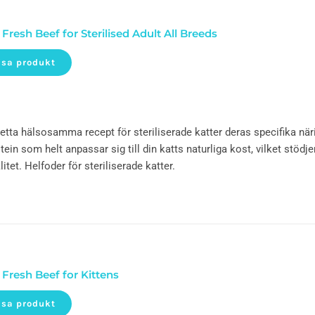
 Fresh Beef for Sterilised Adult All Breeds
isa produkt
detta hälsosamma recept för steriliserade katter deras specifika nä
tein som helt anpassar sig till din katts naturliga kost, vilket stödje
tet. Helfoder för steriliserade katter.
 Fresh Beef for Kittens
isa produkt