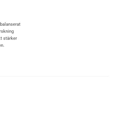
 balanserat
orskning
t stärker
en.