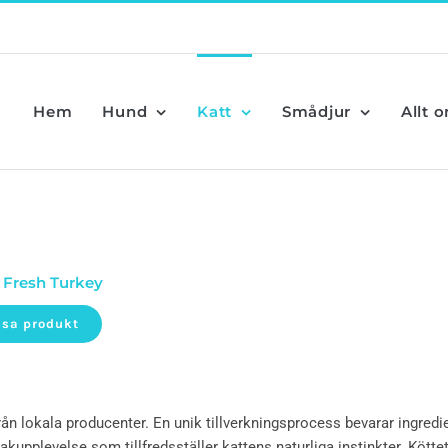
Hem
Hund
Katt
Smådjur
Allt 
 Fresh Turkey
isa produkt
från lokala producenter. En unik tillverkningsprocess bevarar ingred
upplevelse som tillfredsställer kattens naturliga instinkter. Kötte