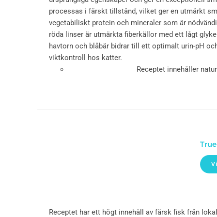
processas i färskt tillstånd, vilket ger en utmärkt sm
vegetabiliskt protein och mineraler som är nödvändi
röda linser är utmärkta fiberkällor med ett lågt gly
havtorn och blåbär bidrar till ett optimalt urin-pH o
viktkontroll hos katter.
Receptet innehåller natu
True
V
Receptet har ett högt innehåll av färsk fisk från lok