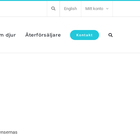
English
Mitt konto
om djur
Återförsäljare
Kontakt
iensernas
t