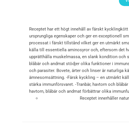
V
Receptet har ett högt innehåll av färskt kycklingköt
ursprungliga egenskaper och ger en exceptionell smak
processat i färskt tillstånd vilket ger en utmärkt s
källa till essentiella aminosyror och, eftersom det h
upprätthålla muskelmassa, en slank kondition och st
blåbär och andmat stödjer olika funktioner i immunsy
och parasiter. Bovete, ärter och linser är naturliga 
ämnesomsättning. -Färsk kyckling – en utmärkt källa 
stärka immunförsvaret. -Tranbär, havtorn och blåbär bi
havtorn, blåbär och andmat förbättrar olika immunfun
Receptet innerhåller natu