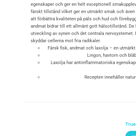
egenskaper och ger en helt exceptionell smakupplevel
färskt tillstånd vilket ger en utmärkt smak och även 
att förbättra kvaliteten på päls och hud och föreby
andmat bidrar till ett allmänt gott hälsotillstånd. 
utveckling av synen och det centrala nervsystemet. 
skyddar cellerna mot fria radikaler.
Färsk fisk, andmat och laxolja – en utmärkt 
Lingon, havtorn och blåbä
Laxolja har antiinflammatoriska egenskaper
Recepten innehåller natur
True