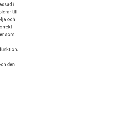
essad i
drar till
olja och
orrekt
ter som
funktion.
 och den