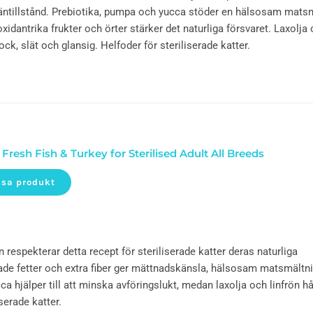
llmäntillstånd. Prebiotika, pumpa och yucca stöder en hälsosam mats
xidantrika frukter och örter stärker det naturliga försvaret. Laxolja 
jock, slät och glansig. Helfoder för steriliserade katter.
 Fresh Fish & Turkey for Sterilised Adult All Breeds
isa produkt
 respekterar detta recept för steriliserade katter deras naturliga
ade fetter och extra fiber ger mättnadskänsla, hälsosam matsmältn
 hjälper till att minska avföringslukt, medan laxolja och linfrön hå
serade katter.