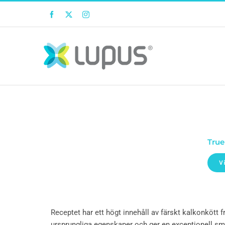
Facebook
Twitter
Instagram
True
V
Receptet har ett högt innehåll av färskt kalkonkött 
ursprungliga egenskaper och ger en exceptionell smak