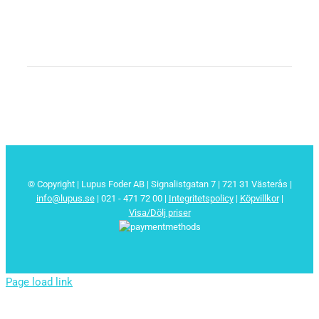
© Copyright | Lupus Foder AB | Signalistgatan 7 | 721 31 Västerås |
info@lupus.se
| 021 - 471 72 00
|
Integritetspolicy
|
Köpvillkor
|
Visa/Dölj priser
Page load link