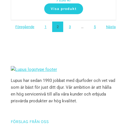
79,60
kr
Visa produkt
Föregående
1
2
3
…
5
Nästa
Lupus har sedan 1993 jobbat med djurfoder och vet vad
som är bäst för just ditt djur. Vår ambition är att hålla
en hög servicenivå till alla våra kunder och erbjuda
prisvärda produkter av hög kvalitet.
FÖRSLAG FRÅN OSS