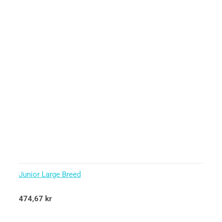
Junior Large Breed
Betygsatt
474,67
kr
5.00
av 5