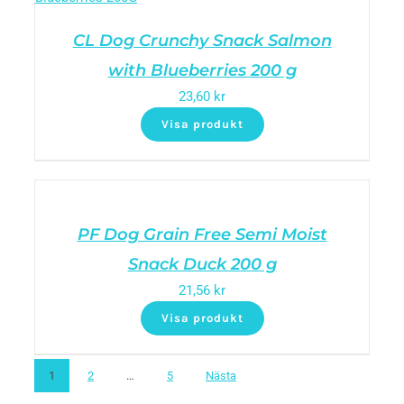
CL Dog Crunchy Snack Salmon
with Blueberries 200 g
23,60
kr
Visa produkt
PF Dog Grain Free Semi Moist
Snack Duck 200 g
21,56
kr
Visa produkt
1
2
…
5
Nästa