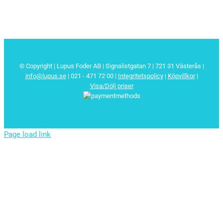
© Copyright | Lupus Foder AB | Signalistgatan 7 | 721 31 Västerås |
info@lupus.se
| 021 - 471 72 00
|
Integritetspolicy
|
Köpvillkor
|
Visa/Dölj priser
Page load link