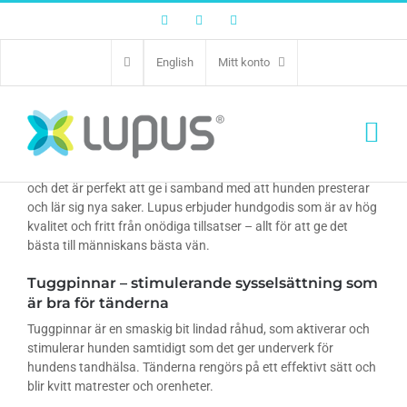
Facebook
Twitter
Instagram
English
Mitt konto
Hundgodis – belöning för din hund
Lupus erbjuder hundgodis som inte bara smakar väldigt gott
för hunden – det är dessutom hälsosamt för bland annat
munhygienen. Med belöningsgodis skapas positiv motivation
och det är perfekt att ge i samband med att hunden presterar
och lär sig nya saker. Lupus erbjuder hundgodis som är av hög
kvalitet och fritt från onödiga tillsatser – allt för att ge det
bästa till människans bästa vän.
Tuggpinnar – stimulerande sysselsättning som
är bra för tänderna
Tuggpinnar är en smaskig bit lindad råhud, som aktiverar och
stimulerar hunden samtidigt som det ger underverk för
hundens tandhälsa. Tänderna rengörs på ett effektivt sätt och
blir kvitt matrester och orenheter.