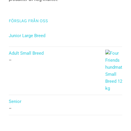
FÖRSLAG FRÅN OSS
Junior Large Breed
Betygsatt
5.00
av 5
Adult Small Breed
–
Senior
–