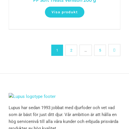
FF Soft Treats Venison 200 g
Visa produkt
1
2
…
5
Lupus har sedan 1993 jobbat med djurfoder och vet vad
som är bäst för just ditt djur. Vår ambition är att hålla en
hög servicenivå till alla våra kunder och erbjuda prisvärda
produkter av hög kvalitet.