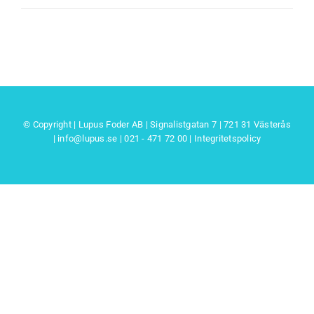
© Copyright | Lupus Foder AB | Signalistgatan 7 | 721 31 Västerås
|
info@lupus.se
| 021 - 471 72 00
|
Integritetspolicy