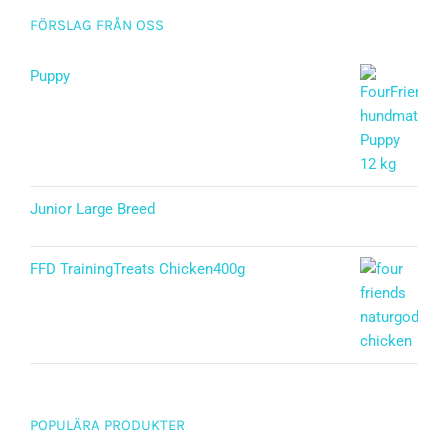
FÖRSLAG FRÅN OSS
Puppy
Betygsatt
5.00
av 5
Junior Large Breed
Betygsatt
5.00
av 5
FFD TrainingTreats Chicken400g
POPULÄRA PRODUKTER