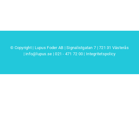
© Copyright | Lupus Foder AB | Signalistgatan 7 | 721 31 Västerås
|
info@lupus.se
| 021 - 471 72 00
|
Integritetspolicy