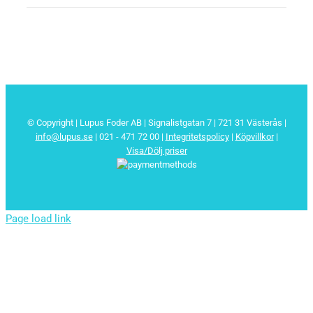
© Copyright | Lupus Foder AB | Signalistgatan 7 | 721 31 Västerås |
info@lupus.se
| 021 - 471 72 00
|
Integritetspolicy
|
Köpvillkor
|
Visa/Dölj priser
Page load link