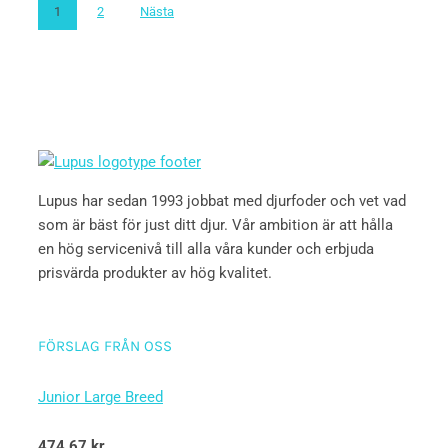
1
2
Nästa
Lupus har sedan 1993 jobbat med djurfoder och vet vad
som är bäst för just ditt djur. Vår ambition är att hålla
en hög servicenivå till alla våra kunder och erbjuda
prisvärda produkter av hög kvalitet.
FÖRSLAG FRÅN OSS
Junior Large Breed
Betygsatt
474,67
kr