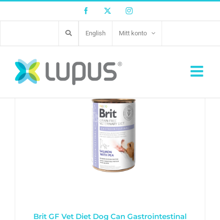
Facebook
Twitter
Instagram
English
Mitt konto
Spannmålsfritt veterinärdiet-våtfoder för hund
Brit GF Vet Diet Dog Can Gastrointestinal