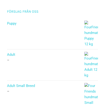
FÖRSLAG FRÅN OSS
Puppy
Betygsatt
5.00
av 5
Adult
–
Adult Small Breed
–