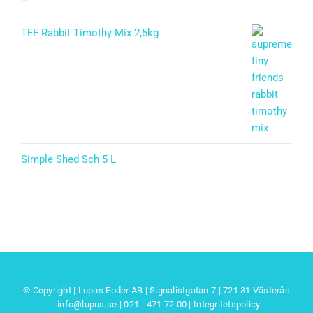
–
TFF Rabbit Timothy Mix 2,5kg
Simple Shed Sch 5 L
© Copyright | Lupus Foder AB | Signalistgatan 7 | 721 31 Västerås
|
info@lupus.se
| 021 - 471 72 00
|
Integritetspolicy