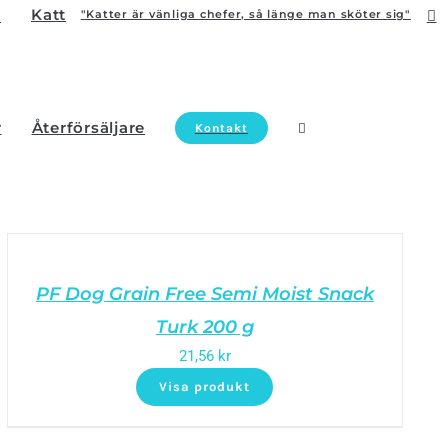
Katt
"Katter är vänliga chefer, så länge man sköter sig"
r
Återförsäljare
Kontakt
PF Dog Grain Free Semi Moist Snack
Turk 200 g
21,56
kr
Visa produkt