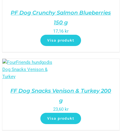
PF Dog Crunchy Salmon Blueberries
150 g
17,16
kr
Visa produkt
FF Dog Snacks Venison & Turkey 200
g
23,60
kr
Visa produkt