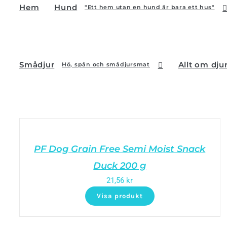
Hem
Hund
"Ett hem utan en hund är bara ett hus"
Smådjur
Allt om dju
Hö, spån och smådjursmat
PF Dog Grain Free Semi Moist Snack
Duck 200 g
21,56
kr
Visa produkt