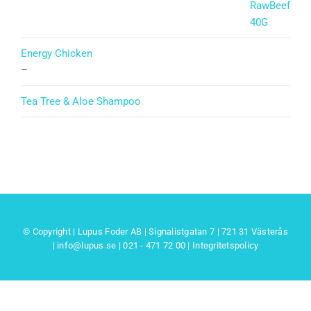
Energy Chicken
–
Tea Tree & Aloe Shampoo
© Copyright | Lupus Foder AB | Signalistgatan 7 | 721 31 Västerås
|
info@lupus.se
| 021 - 471 72 00
|
Integritetspolicy