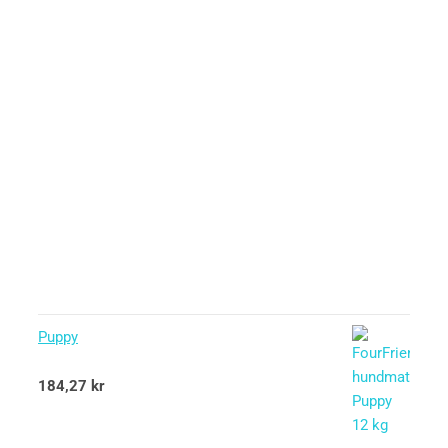
Puppy
Betygsatt
184,27
kr
5.00
av 5