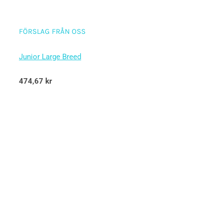
FÖRSLAG FRÅN OSS
Junior Large Breed
Betygsatt
474,67
kr
5.00
av 5