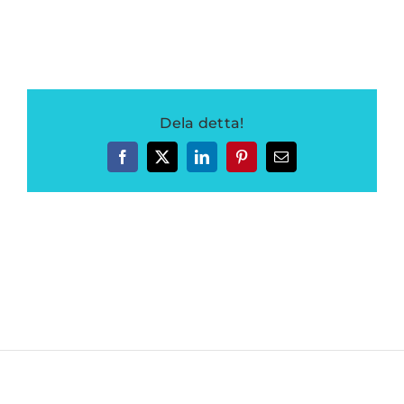
Dela detta!
Facebook
Twitter
LinkedIn
Pinterest
E-
post