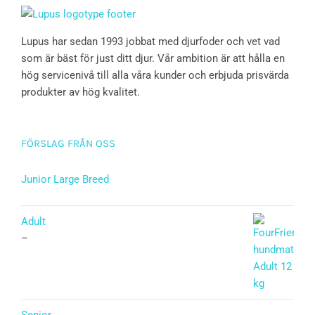
Lupus har sedan 1993 jobbat med djurfoder och vet vad
som är bäst för just ditt djur. Vår ambition är att hålla en
hög servicenivå till alla våra kunder och erbjuda prisvärda
produkter av hög kvalitet.
FÖRSLAG FRÅN OSS
Junior Large Breed
Betygsatt
5.00
av 5
Adult
–