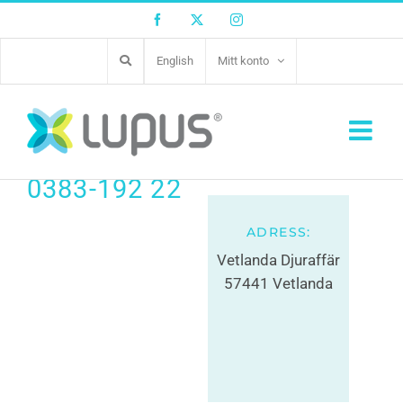
Facebook
Twitter
Instagram
English
Mitt konto
Djurens Värld
Vetlanda
0383-192 22
ADRESS:
Vetlanda Djuraffär
57441 Vetlanda