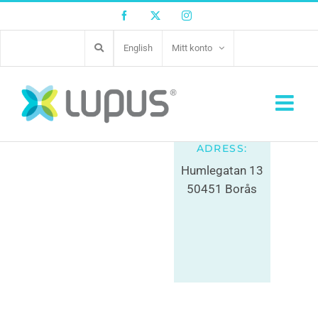
Facebook
Twitter
Instagram
English
Mitt konto
Aki Hundcenter AB
xxx-xxx xx xx
ADRESS:
Humlegatan 13
50451 Borås