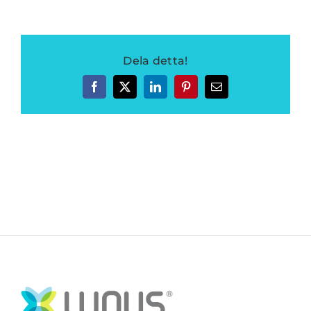
Dela detta!
Facebook
Twitter
LinkedIn
Pinterest
E-
post